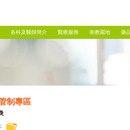
各科及醫師簡介
醫療服務
衛教園地
藥
管制專區
炎
: