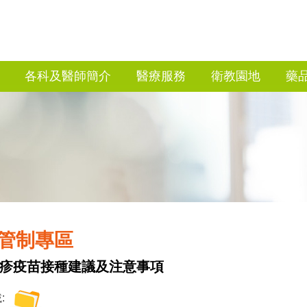
各科及醫師簡介
醫療服務
衛教園地
藥
管制專區
疹疫苗接種建議及注意事項
: