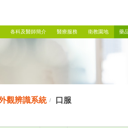
各科及醫師簡介
醫療服務
衛教園地
藥
外觀辨識系統
口服
/