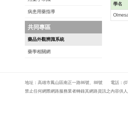
學名
病患用藥指導
Olmesa
共同專區
藥品外觀辨識系統
藥學相關網
地址：高雄市鳳山區南正一路86號、88號 電話：(07)72
禁止任何網際網路服務業者轉錄其網路資訊之內容供人