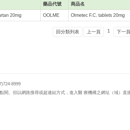
藥品代號
商品名
rtan 20mg
OOLME
Olmetec F.C. tablets 20mg
1
回分類列表
上一頁
下一
4-8999
點閱。但以網路搜尋或超連結方式，進入醫 療機構之網址（域）直