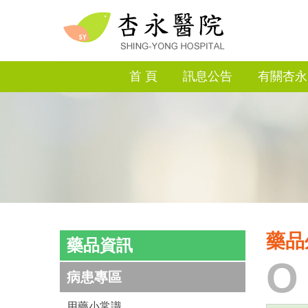
首 頁
訊息公告
有關杏永
藥品
藥品資訊
O
病患專區
用藥小常識