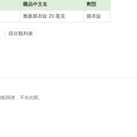
藥品中文名
劑型
雅脈膜衣錠 20 毫克
膜衣錠
頁
回分類列表
接點閱者，不在此限。