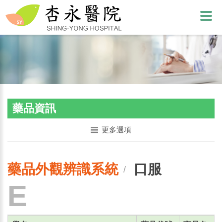
藥品資訊
更多選項
藥品外觀辨識系統
口服
/
E