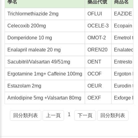
學名
藥品代號
商品名
Trichlormethiazide 2mg
OFLUI
EAZIDE ta
Celecoxib 200mg
OCELE-3
Ecopain c
Domperidone 10 mg
OMOT-2
Emetrol ta
Enalapril maleate 20 mg
OREN20
Enalatec t
Sacubitril/Valsartan 49/51mg
OENT
Entresto f
Ergotamine 1mg+ Caffeine 100mg
OCOF
Ergoton F. 
Estazolam 2mg
OEUR
Eurodin ta
Amlodipine 5mg +Valsartan 80mg
OEXF
Exforge F.
1
回分類列表
上一頁
下一頁
回分類列表