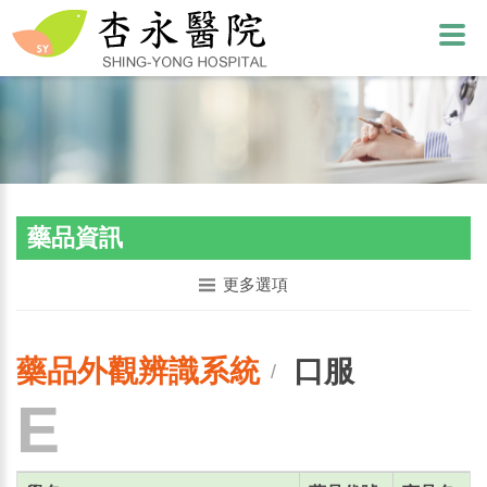
藥品資訊
更多選項
藥品外觀辨識系統
口服
/
E