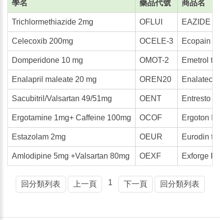
學名
藥品代號
商品名
Trichlormethiazide 2mg
OFLUI
EAZIDE ta
Celecoxib 200mg
OCELE-3
Ecopain c
Domperidone 10 mg
OMOT-2
Emetrol ta
Enalapril maleate 20 mg
OREN20
Enalatec t
Sacubitril/Valsartan 49/51mg
OENT
Entresto f
Ergotamine 1mg+ Caffeine 100mg
OCOF
Ergoton F. 
Estazolam 2mg
OEUR
Eurodin ta
Amlodipine 5mg +Valsartan 80mg
OEXF
Exforge F.
1
回分類列表
上一頁
下一頁
回分類列表