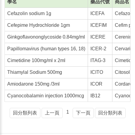
學名
藥品代號
商品名
Cefazolin sodium 1g
ICEFA
Cefazolin
Cefepime Hydrochloride 1gm
ICEFIM
Cefim pow
Ginkgoflavononglycoside 0.84mg/ml
ICERE
Cerenine
Papillomavirus (human types 16, 18)
ICER-2
Cervarix
Cimetidine 100mg/ml x 2ml
ITAG-3
Cimetidi
Thiamylal Sodium 500mg
ICITO
Citosol i
Amiodarone 150mg /3ml
ICOR
Cordaron
Cyanocobalamin injection 1000mcg
IB12
Cyanocob
1
回分類列表
上一頁
下一頁
回分類列表