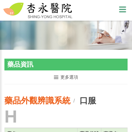
藥品資訊
更多選項
藥品外觀辨識系統
口服
/
H