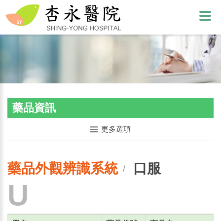
藥品資訊
更多選項
藥品外觀辨識系統
口服
/
U