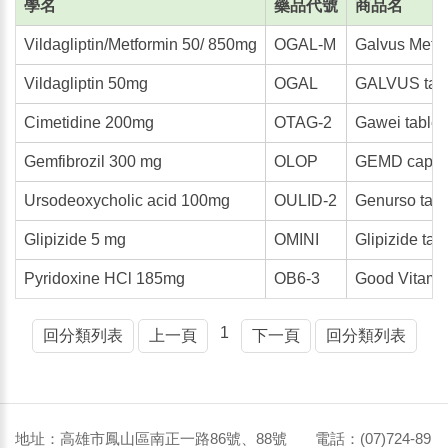
學名
藥品代號
商品名
Vildagliptin/Metformin 50/ 850mg
OGAL-M
Galvus Met 5
Vildagliptin 50mg
OGAL
GALVUS tabl
Cimetidine 200mg
OTAG-2
Gawei table
Gemfibrozil 300 mg
OLOP
GEMD capsu
Ursodeoxycholic acid 100mg
OULID-2
Genurso tab
Glipizide 5 mg
OMINI
Glipizide tab
Pyridoxine HCl 185mg
OB6-3
Good Vitami
1
回分類列表
上一頁
下一頁
回分類列表
地址：高雄市鳳山區南正一路86號、88號 電話：(07)724-89