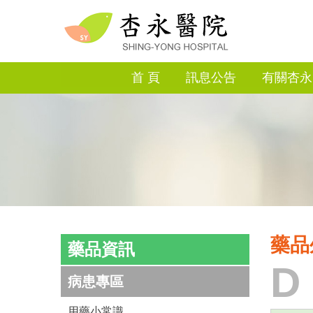
首 頁
訊息公告
有關杏永
藥品
藥品資訊
D
病患專區
用藥小常識