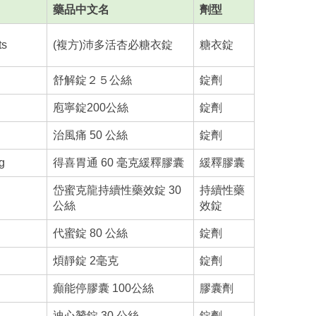
藥品中文名
劑型
ts
(複方)沛多活杏必糖衣錠
糖衣錠
舒解錠２５公絲
錠劑
庖寧錠200公絲
錠劑
治風痛 50 公絲
錠劑
g
得喜胃通 60 毫克緩釋膠囊
緩釋膠囊
岱蜜克龍持續性藥效錠 30
持續性藥
公絲
效錠
代蜜錠 80 公絲
錠劑
煩靜錠 2毫克
錠劑
癲能停膠囊 100公絲
膠囊劑
迪心贊錠 30 公絲
錠劑