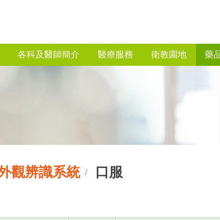
各科及醫師簡介
醫療服務
衛教園地
藥
外觀辨識系統
口服
/