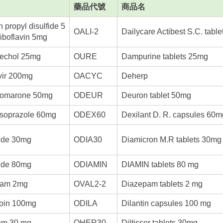
藥品代號
商品名
 propyl disulfide 5
OALI-2
Dailycare Actibest S.C. table
boflavin 5mg
echol 25mg
OURE
Dampurine tablets 25mg
vir 200mg
OACYC
Deherp
romarone 50mg
ODEUR
Deuron tablet 50mg
soprazole 60mg
ODEX60
Dexilant D. R. capsules 60m
zide 30mg
ODIA30
Diamicron M.R tablets 30mg
zide 80mg
ODIAMIN
DIAMIN tablets 80 mg
pam 2mg
OVAL2-2
Diazepam tablets 2 mg
oin 100mg
ODILA
Dilantin capsules 100 mg
zem 30 mg
OHER30
Diltisser tablets 30mg