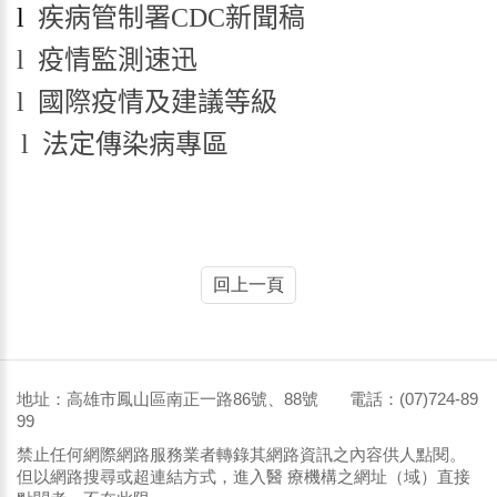
l
疾病管制署
CDC
新聞稿
l
疫情監測速迅
l
國際疫情及建議等級
l
法定傳染病專區
回上一頁
地址：高雄市鳳山區南正一路86號、88號 電話：(07)724-89
99
禁止任何網際網路服務業者轉錄其網路資訊之內容供人點閱。
但以網路搜尋或超連結方式，進入醫 療機構之網址（域）直接