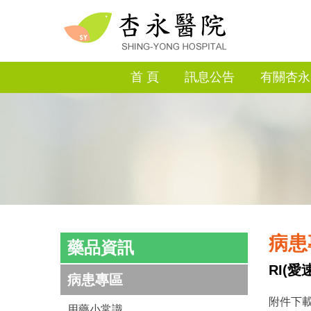
首 頁
訊息公告
有關杏永
病患
藥品資訊
RI(
病患專區
附件下載
用藥小常識