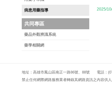
2025/10
病患用藥指導
共同專區
藥品外觀辨識系統
藥學相關網
地址：高雄市鳳山區南正一路86號、88號 電話：(07)72
禁止任何網際網路服務業者轉錄其網路資訊之內容供人