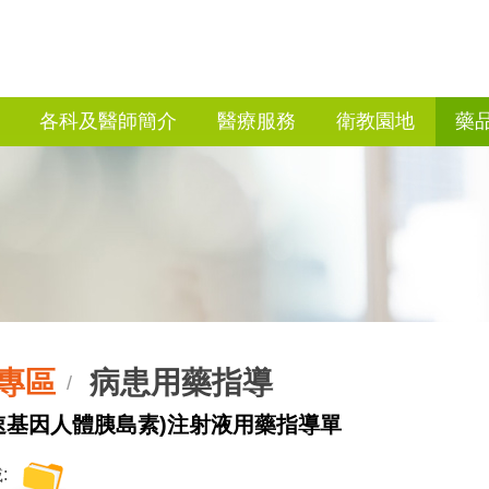
各科及醫師簡介
醫療服務
衛教園地
藥
專區
病患用藥指導
/
愛速基因人體胰島素)注射液用藥指導單
: