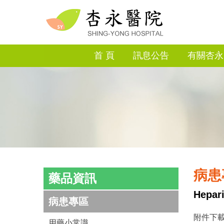
首 頁
訊息公告
有關杏永
病患
藥品資訊
Hepa
病患專區
附件下載
用藥小常識