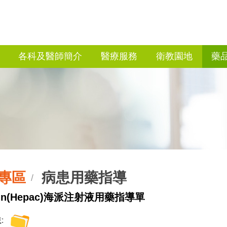
各科及醫師簡介
醫療服務
衛教園地
藥
專區
病患用藥指導
/
rin(Hepac)海派注射液用藥指導單
: