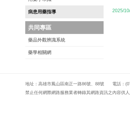
2025/10
病患用藥指導
共同專區
藥品外觀辨識系統
藥學相關網
地址：高雄市鳳山區南正一路86號、88號 電話：(07)72
禁止任何網際網路服務業者轉錄其網路資訊之內容供人