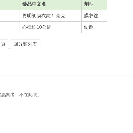
藥品中文名
劑型
胃明朗膜衣錠 5 毫克
膜衣錠
心律錠10公絲
錠劑
一頁
回分類列表
接點閱者，不在此限。