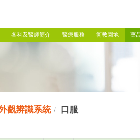
各科及醫師簡介
醫療服務
衛教園地
藥
外觀辨識系統
口服
/