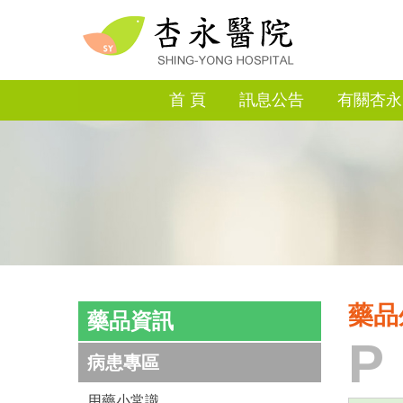
首 頁
訊息公告
有關杏永
藥品
藥品資訊
P
病患專區
用藥小常識