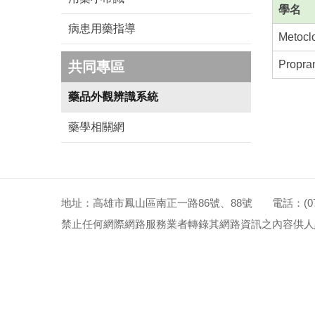
學名
病患用藥指導
Metocl
Propra
共同專區
藥品外觀辨識系統
藥學相關網
地址：高雄市鳳山區南正一路86號、88號 電話：(07)72
禁止任何網際網路服務業者轉錄其網路資訊之內容供人