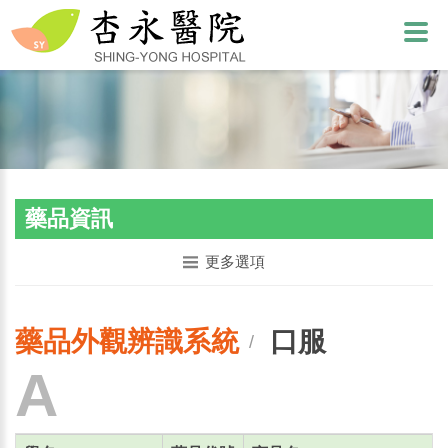
藥品資訊
更多選項
藥品外觀辨識系統
口服
/
A