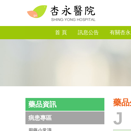
首 頁
訊息公告
有關杏永
藥品
藥品資訊
J
病患專區
用藥小常識