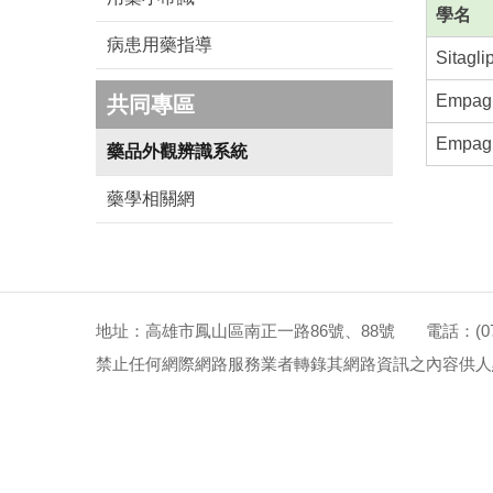
學名
病患用藥指導
Sitagli
Empagl
共同專區
Empagl
藥品外觀辨識系統
藥學相關網
地址：高雄市鳳山區南正一路86號、88號 電話：(07)72
禁止任何網際網路服務業者轉錄其網路資訊之內容供人