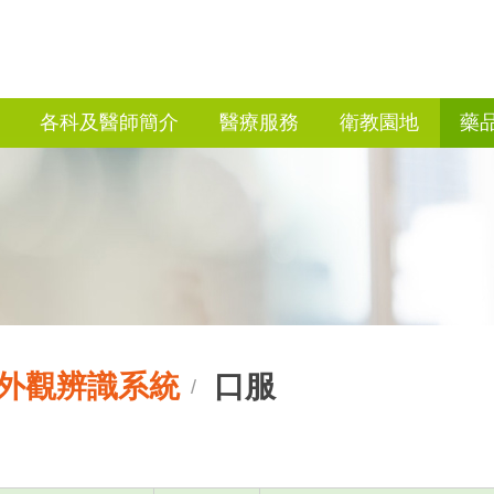
各科及醫師簡介
醫療服務
衛教園地
藥
外觀辨識系統
口服
/