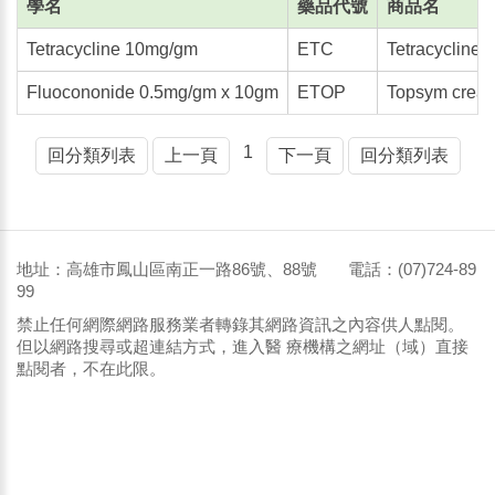
學名
藥品代號
商品名
Tetracycline 10mg/gm
ETC
Tetracycline
Fluocononide 0.5mg/gm x 10gm
ETOP
Topsym crea
1
回分類列表
上一頁
下一頁
回分類列表
地址：高雄市鳳山區南正一路86號、88號 電話：(07)724-89
99
禁止任何網際網路服務業者轉錄其網路資訊之內容供人點閱。
但以網路搜尋或超連結方式，進入醫 療機構之網址（域）直接
點閱者，不在此限。