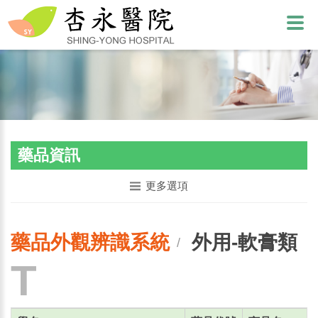
藥品資訊
更多選項
藥品外觀辨識系統
外用-軟膏類
/
T