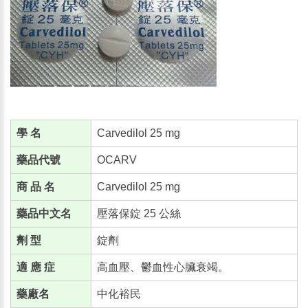
學 名
Carvedilol 25 mg
藥品代號
OCARV
商 品 名
Carvedilol 25 mg
藥品中文名
壓落保錠 25 公絲
劑 型
錠劑
適 應 症
高血壓、鬱血性心臟衰竭。
藥廠名
中化裕民