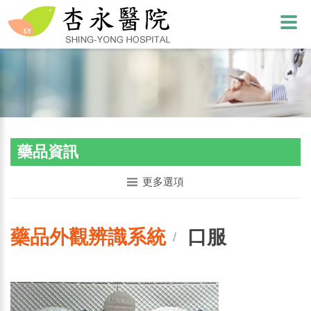
藥品資訊
更多選項
藥品外觀辨識系統
口服
/