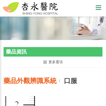
藥品資訊
更多選項
藥品外觀辨識系統
口服
/