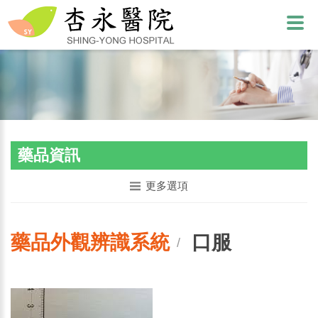
藥品資訊
更多選項
藥品外觀辨識系統
口服
/