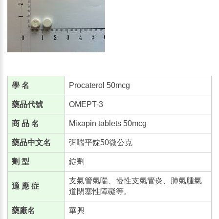
學 名
Procaterol 50mcg
藥品代號
OMEPT-3
商 品 名
Mixapin tablets 50mcg
藥品中文名
弭喘平錠50微公克
劑 型
錠劑
支氣管氣喘、慢性支氣管炎、肺氣腫氣
適 應 症
道閉塞性障礙等。
藥廠名
華興