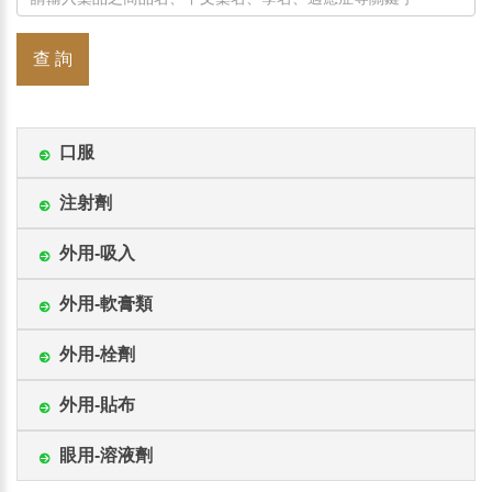
查 詢
口服
注射劑
外用-吸入
外用-軟膏類
外用-栓劑
外用-貼布
眼用-溶液劑