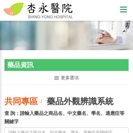
藥品資訊
更多選項
共同專區
藥品外觀辨識系統
/
查 詢：請輸入藥品之商品名、中文藥名、學名、適應症等
關鍵字