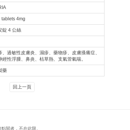
RIA
n tablets 4mg
錠 4 公絲
疹、過敏性皮膚炎、濕疹、藥物疹、皮膚搔癢症、
神經性浮腫、鼻炎、枯草熱、支氣管氣喘。
製藥
回上一頁
接點閱者，不在此限。