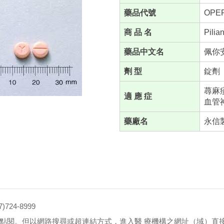
藥品代號
OPE
商 品 名
Pilia
藥品中文名
佩你安
劑 型
錠劑
蕁麻
適 應 症
血管
藥廠名
永信
4-8999
點閱。但以網路搜尋或超連結方式，進入醫 療機構之網址（域）直