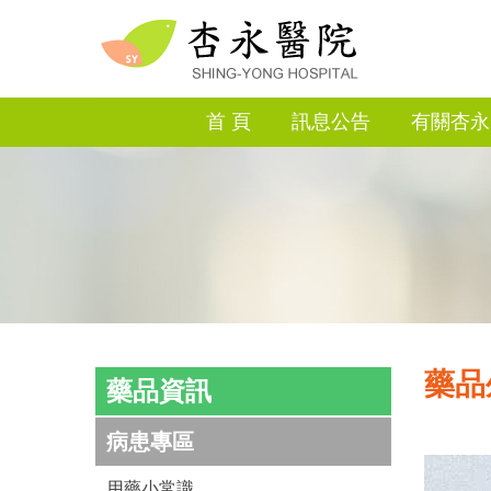
首 頁
訊息公告
有關杏永
藥品
藥品資訊
病患專區
用藥小常識