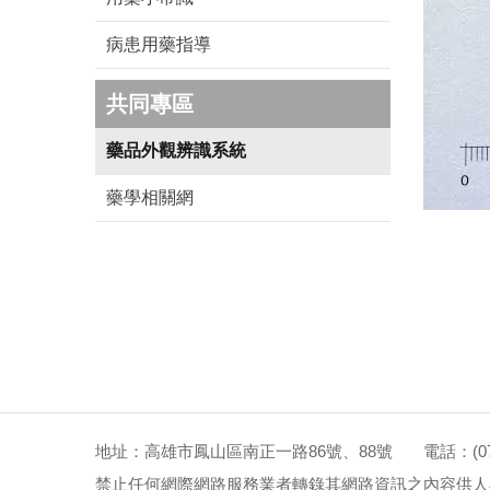
病患用藥指導
共同專區
藥品外觀辨識系統
藥學相關網
地址：高雄市鳳山區南正一路86號、88號 電話：(07)72
禁止任何網際網路服務業者轉錄其網路資訊之內容供人