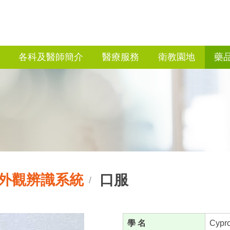
各科及醫師簡介
醫療服務
衛教園地
藥
外觀辨識系統
口服
/
學 名
Cypr