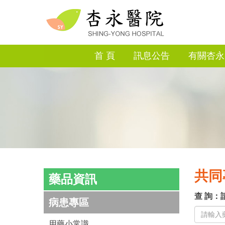
首 頁
訊息公告
有關杏永
共同
藥品資訊
查 詢
病患專區
用藥小常識