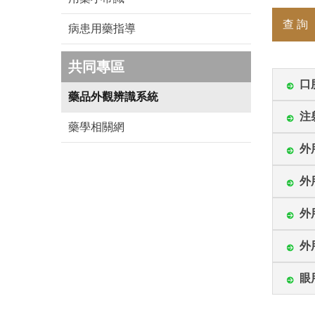
查 詢
病患用藥指導
共同專區
口
藥品外觀辨識系統
注
藥學相關網
外
外
外
外
眼