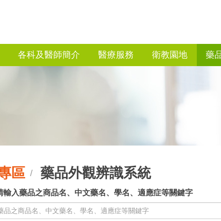
各科及醫師簡介
醫療服務
衛教園地
藥
專區
藥品外觀辨識系統
/
：請輸入藥品之商品名、中文藥名、學名、適應症等關鍵字