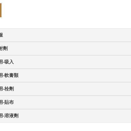
服
射劑
用-吸入
用-軟膏類
用-栓劑
用-貼布
用-溶液劑