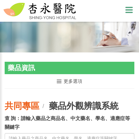
藥品資訊
更多選項
共同專區
藥品外觀辨識系統
/
查 詢：請輸入藥品之商品名、中文藥名、學名、適應症等
關鍵字