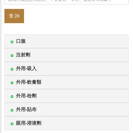
查 詢
口服
注射劑
外用-吸入
外用-軟膏類
外用-栓劑
外用-貼布
眼用-溶液劑