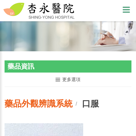
藥品資訊
更多選項
藥品外觀辨識系統
口服
/