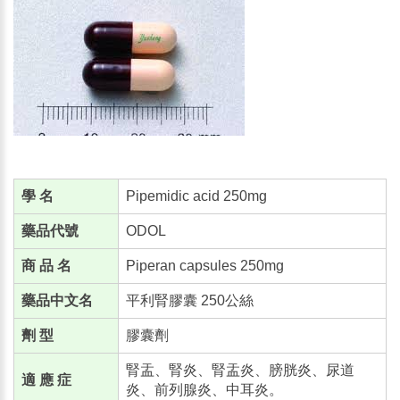
學 名
Pipemidic acid 250mg
藥品代號
ODOL
商 品 名
Piperan capsules 250mg
藥品中文名
平利腎膠囊 250公絲
劑 型
膠囊劑
腎盂、腎炎、腎盂炎、膀胱炎、尿道
適 應 症
炎、前列腺炎、中耳炎。