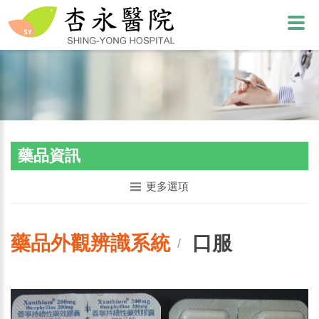
藥品資訊
更多選項
藥品外觀辨識系統
口服
/