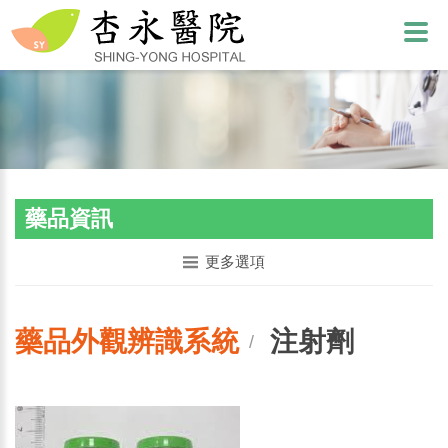
藥品資訊
更多選項
藥品外觀辨識系統
注射劑
/