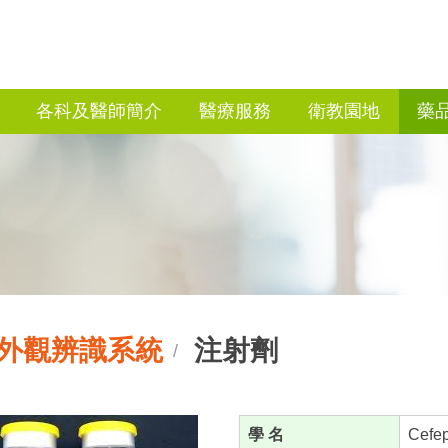
各科及醫師簡介
醫療服務
衛教園地
藥
外觀辨識系統
注射劑
/
學 名
Cefep