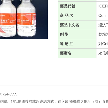
藥品代號
ICEF
商 品 名
Cefim
藥品中文名
適汎
劑 型
乾粉
適 應 症
對Ce
藥廠名
永信
4-8999
點閱。但以網路搜尋或超連結方式，進入醫 療機構之網址（域）直