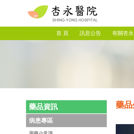
首 頁
訊息公告
有關杏永
藥品
藥品資訊
病患專區
用藥小常識