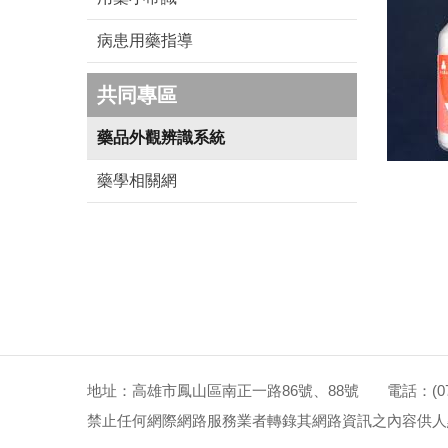
病患用藥指導
共同專區
藥品外觀辨識系統
藥學相關網
地址：高雄市鳳山區南正一路86號、88號 電話：(07)72
禁止任何網際網路服務業者轉錄其網路資訊之內容供人