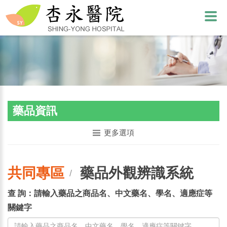
藥品資訊
更多選項
共同專區
藥品外觀辨識系統
/
查 詢：請輸入藥品之商品名、中文藥名、學名、適應症等
關鍵字