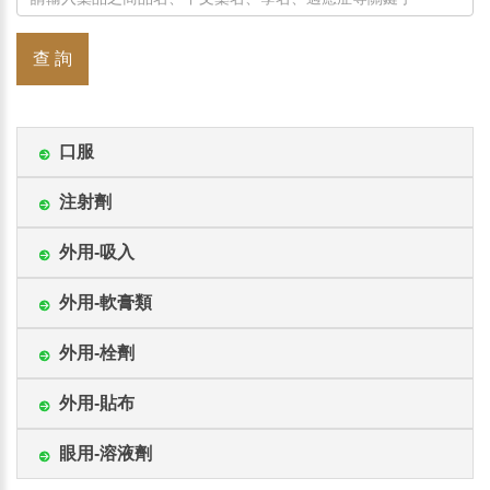
查 詢
口服
注射劑
外用-吸入
外用-軟膏類
外用-栓劑
外用-貼布
眼用-溶液劑