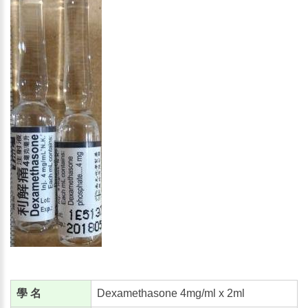
學 名
Dexamethasone 4mg/ml x 2ml