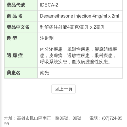
藥品代號
IDECA-2
商 品 名
Dexamethasone injection 4mg/ml x 2ml
藥品中文名
利解痛注射液4毫克/毫升 x 2毫升
劑 型
注射劑
內分泌疾患，風濕性疾患，膠原組織疾
適 應 症
患，皮膚病，過敏性疾患，眼科疾患，
呼吸系統疾患，血液病腫瘤性疾患。
藥廠名
南光
回上一頁
地址：高雄市鳳山區南正一路86號、88號 電話：(07)724-89
99