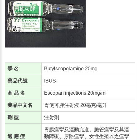
學 名
Butylscopolamine 20mg
藥品代號
IBUS
商 品 名
Escopan injections 20mg/ml
藥品中文名
胃使可胖注射液 20毫克/毫升
劑 型
注射劑
胃腸痙攣及運動亢進、膽管痙攣及其運
適 應 症
動障礙、尿路痙攣、女性生殖器之痙攣